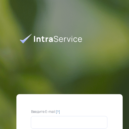
Введите E-mail
[?]